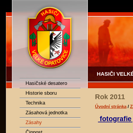
SDH Velké Opatovice
HASIČI VELK
Hasičské desatero
Historie sboru
Rok 2011
Technika
Úvodní stránka
/
Z
Zásahová jednotka
fotografi
Zásahy
Činnost