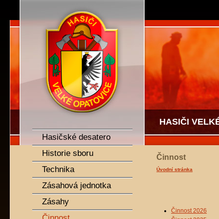
SDH Velké Opatovice
HASIČI VELK
Hasičské desatero
Historie sboru
Činnost
Technika
Úvodní stránka
Zásahová jednotka
Zásahy
Činnost 2026
Činnost