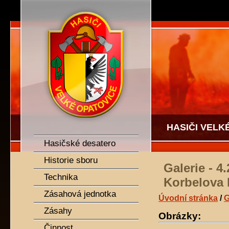
SDH Velké Opatovice
HASIČI VELK
Hasičské desatero
Historie sboru
Galerie - 
Technika
Korbelova 
Zásahová jednotka
Úvodní stránka
/
G
Zásahy
Obrázky:
Činnost