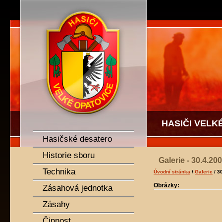
SDH Velké Opatovice
HASIČI VELK
Hasičské desatero
Historie sboru
Galerie - 30.4.2
Technika
Úvodní stránka
/
Galerie
/ 3
Obrázky:
Zásahová jednotka
Zásahy
Činnost