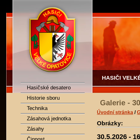
SDH Velké Opatovice
HASIČI VELK
Hasičské desatero
Historie sboru
Galerie - 3
Technika
Úvodní stránka
/
G
Zásahová jednotka
Obrázky:
Zásahy
30.5.2026 - 1
Činnost