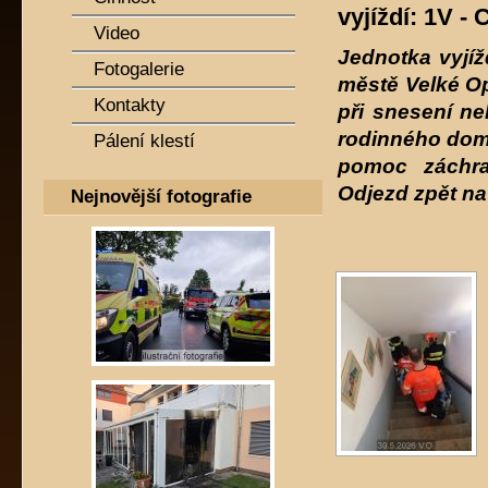
vyjíždí: 1V -
Video
Jednotka vyjí
Fotogalerie
městě Velké O
Kontakty
při snesení ne
rodinného dom
Pálení klestí
pomoc záchra
Odjezd zpět na
Nejnovější fotografie