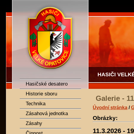
SDH Velké Opatovice
HASIČI VELK
Hasičské desatero
Historie sboru
Galerie - 
Technika
Úvodní stránka
/
G
Zásahová jednotka
Obrázky:
Zásahy
11.3.2026 - 1
Činnost