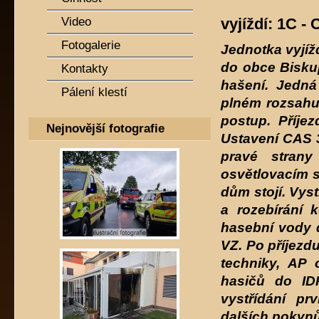
vyjíždí: 1C -
Video
Fotogalerie
Jednotka vyjí
do obce Biskup
Kontakty
hašení. Jedná
Pálení klestí
plném rozsahu
postup. Příje
Nejnovější fotografie
Ustavení CAS 
pravé strany
osvětlovacím 
dům stojí. Vyst
a rozebírání 
hasební vody 
VZ. Po příjezd
techniky, AP 
hasičů do ID
vystřídání pr
dalších pokynů