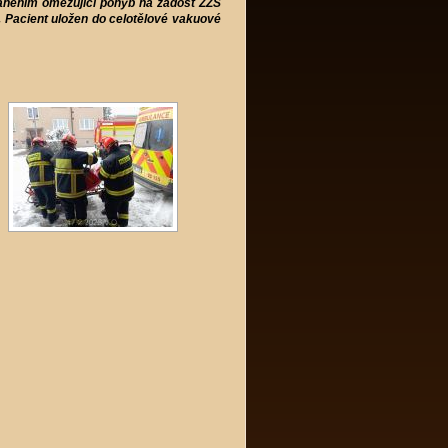
aněním omezující pohyb na žádost ZZS
 Pacient uložen do celotělové vakuové