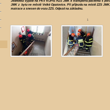
Jednotka vyjíždí na PKV KOPIS HZS JMK k transportu pacienta s por
JMK z bytu ve městě Velké Opatovice. Při příjezdu na místě ZZS JMK.
matrace a snesen do vozu ZZS. Odjezd na základnu.
1