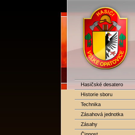
SDH Velké Opatovice
Hasičské desatero
Historie sboru
Technika
Zásahová jednotka
Zásahy
Činnost