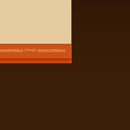
ww.webglobal.cz
| Design:
www.art-reklama.cz