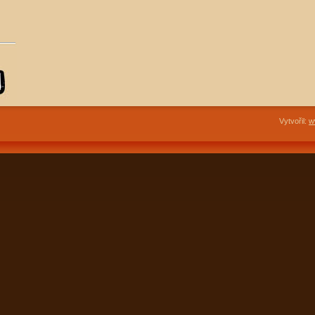
Vytvořil:
w