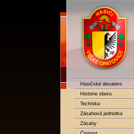
SDH Velké Opatovice
Hasičské desatero
Historie sboru
Technika
Zásahová jednotka
Zásahy
Činnost