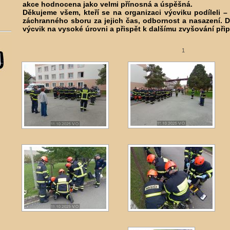
akce hodnocena jako velmi přínosná a úspěšná.
Děkujeme všem, kteří se na organizaci výcviku podíleli 
záchranného sboru za jejich čas, odbornost a nasazení. D
výcvik na vysoké úrovni a přispět k dalšímu zvyšování přip
1