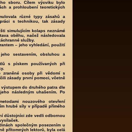
ho sboru. Cílem výcviku bylo
ách a prohloubení teoretických
imulovala různé typy zásahů a
práci s technikou, tak zásady
išti simulujícím kolaps neznámé
stava oběhu, načež následovala
záchranné služby.
antem – jeho vyhledání, použití
 jeho sestavením, obsluhou a
ytlů s pískem používaných při
ky.
ce zraněné osoby při vědomí s
čili zásady první pomoci, včetně
 s výstupem do druhého patra dle
a jeho následným uhašením. Po
metodami nouzového otevření
ím hrubé síly v případě přímého
í důstojníci zde vedli odbornou
vysílaček.
odinách společným posezením u
ně přítomných lektorů, byla celá