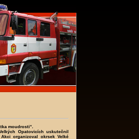
atka moudrosti“.
Velkých Opatovicích uskutečnil
Akci organizoval okrsek Velké