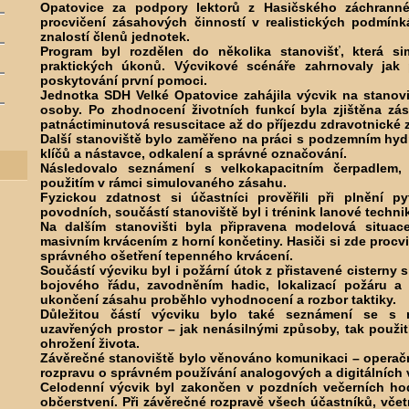
Opatovice za podpory lektorů z Hasičského záchranné
procvičení zásahových činností v realistických podmínk
znalostí členů jednotek.
Program byl rozdělen do několika stanovišť, která s
praktických úkonů. Výcvikové scénáře zahrnovaly jak 
poskytování první pomoci.
Jednotka SDH Velké Opatovice zahájila výcvik na stanov
osoby. Po zhodnocení životních funkcí byla zjištěna zá
patnáctiminutová resuscitace až do příjezdu zdravotnické 
Další stanoviště bylo zaměřeno na práci s podzemním hydr
klíčů a nástavce, odkalení a správné označování.
Následovalo seznámení s velkokapacitním čerpadlem,
použitím v rámci simulovaného zásahu.
Fyzickou zdatnost si účastníci prověřili při plnění p
povodních, součástí stanoviště byl i trénink lanové techni
Na dalším stanovišti byla připravena modelová situa
masivním krvácením z horní končetiny. Hasiči si zde procvi
správného ošetření tepenného krvácení.
Součástí výcviku byl i požární útok z přistavené cisterny
bojového řádu, zavodněním hadic, lokalizací požáru 
ukončení zásahu proběhlo vyhodnocení a rozbor taktiky.
Důležitou částí výcviku bylo také seznámení se s 
uzavřených prostor – jak nenásilnými způsoby, tak použit
ohrožení života.
Závěrečné stanoviště bylo věnováno komunikaci – operačn
rozpravu o správném používání analogových a digitálních 
Celodenní výcvik byl zakončen v pozdních večerních h
občerstvení. Při závěrečné rozpravě všech účastníků, včet