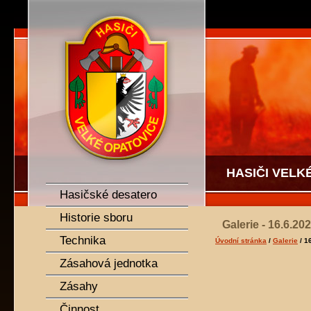
SDH Velké Opatovice
HASIČI VELK
Hasičské desatero
Historie sboru
Galerie - 16.6.2
Technika
Úvodní stránka
/
Galerie
/ 1
Zásahová jednotka
Zásahy
Činnost