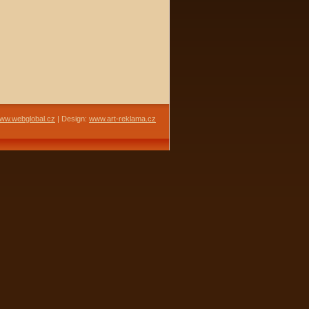
ww.webglobal.cz
| Design:
www.art-reklama.cz