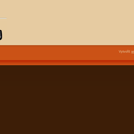
Vytvořil:
w