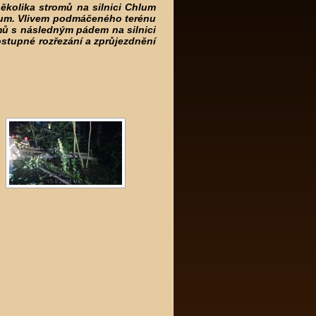
ěkolika stromů na silnici Chlum
kum. Vlivem podmáčeného terénu
omů s následným pádem na silnici
stupné rozřezání a zprůjezdnění