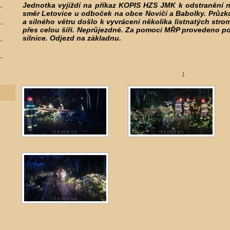
Jednotka vyjíždí na příkaz KOPIS HZS JMK k odstranění n
směr Letovice u odboček na obce Novičí a Babolky. Průz
a silného větru došlo k vyvrácení několika listnatých str
přes celou šíři. Neprůjezdné. Za pomoci MŘP provedeno po
silnice. Odjezd na základnu.
1