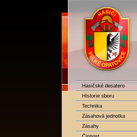
SDH Velké Opatovice
Hasičské desatero
Historie sboru
Technika
Zásahová jednotka
Zásahy
Činnost