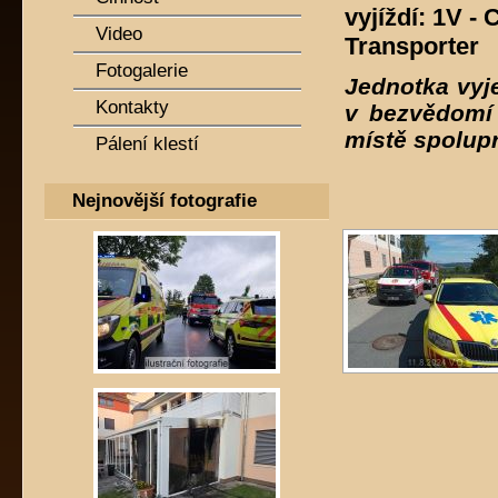
vyjíždí: 1V -
Video
Transporter
Fotogalerie
Jednotka vyj
Kontakty
v bezvědomí
místě spolup
Pálení klestí
Nejnovější fotografie