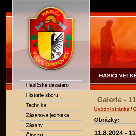
SDH Velké Opatovice
HASIČI VELK
Hasičské desatero
Historie sboru
Galerie - 1
Technika
Úvodní stránka
/
G
Zásahová jednotka
Obrázky:
Zásahy
11.8.2024 - 1
Činnost