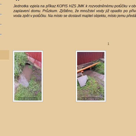
Jednotka vyjela na příkaz KOPIS HZS JMK k rozvodněnému potůčku v obc
zaplavení domu. Průzkum. Zjištěno, že množství vody již opadlo po pří
voda zpět v potůčku. Na místo se dostavil majitel objektu, místo jemu před
1