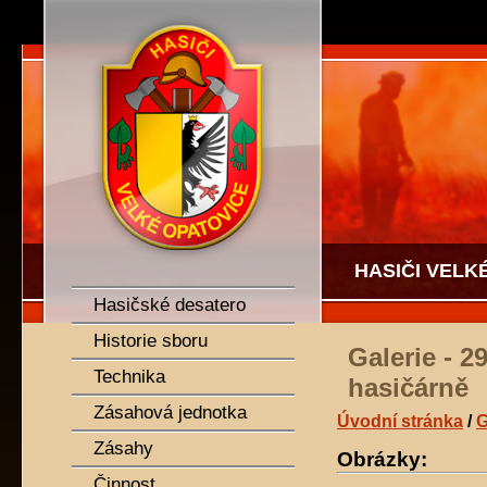
SDH Velké Opatovice
HASIČI VELK
Hasičské desatero
Historie sboru
Galerie - 2
Technika
hasičárně
Zásahová jednotka
Úvodní stránka
/
G
Zásahy
Obrázky:
Činnost