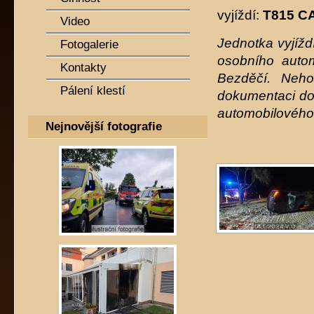
vyjíždí:
T815 C
Video
Jednotka vyjíž
Fotogalerie
osobního autom
Kontakty
Bezděčí. Neh
Pálení klestí
dokumentaci dop
automobilového 
Nejnovější fotografie