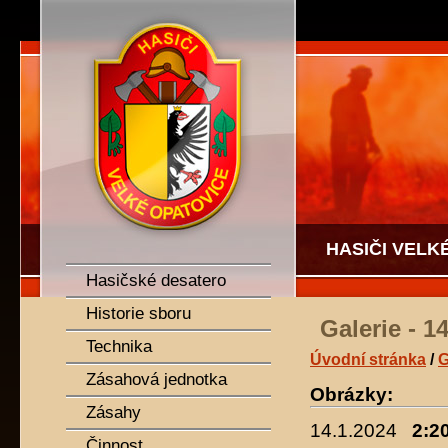
SDH Velké Opatovice
HASIČI VELK
Hasičské desatero
Historie sboru
Galerie - 1
Technika
Úvodní stránka
/
G
Zásahová jednotka
Obrázky:
Zásahy
14.1.2024
2:20
Činnost