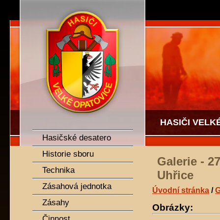
SDH Velké Opatovice
HASIČI VELK
Hasičské desatero
Historie sboru
Galerie - 2
Technika
Uhřice
Zásahová jednotka
Úvodní stránka
/
G
Zásahy
Obrázky:
Činnost