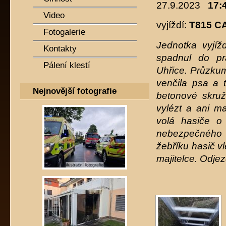
27.9.2023
17:4
Video
vyjíždí:
T815 C
Fotogalerie
Jednotka vyjí
Kontakty
spadnul do pr
Pálení klestí
Uhřice. Průzkum
venčila psa a 
Nejnovější fotografie
betonové skru
vylézt a ani ma
volá hasiče o
nebezpečného p
žebříku hasič v
majitelce. Odje