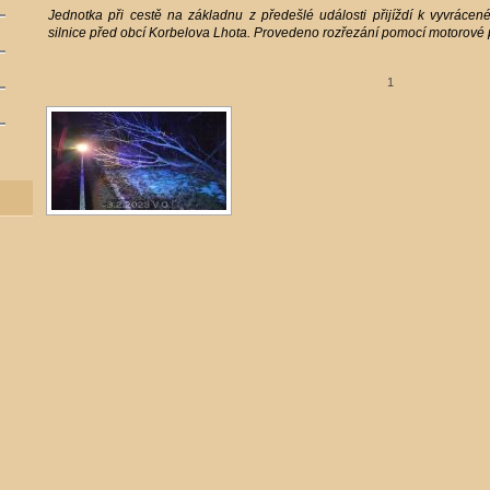
Jednotka při cestě na základnu z předešlé události přijíždí k vyvráce
silnice před obcí Korbelova Lhota. Provedeno rozřezání pomocí motorové p
1