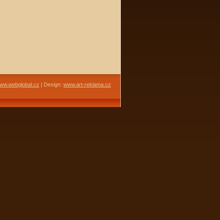
ww.webglobal.cz
| Design:
www.art-reklama.cz