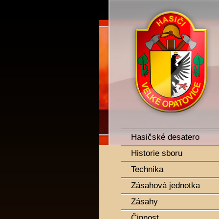
SDH Velké Opatovice
Hasičské desatero
Historie sboru
Technika
Zásahová jednotka
Zásahy
Činnost