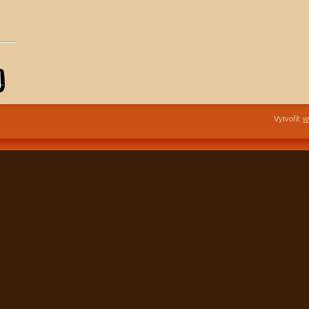
Vytvořil:
w