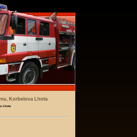
omu, Korbelova Lhota
a Lhota