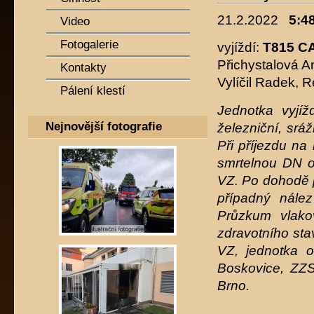
21.2.2022
5:48
Video
Fotogalerie
vyjíždí:
T815 C
Přichystalová A
Kontakty
Vylíčil Radek, R
Pálení klestí
Jednotka vyjí
Nejnovější fotografie
železniční, sr
Při příjezdu n
smrtelnou DN o
VZ. Po dohodě p
případný nález
Průzkum vlakov
zdravotního sta
VZ, jednotka 
Boskovice, ZZ
Brno.