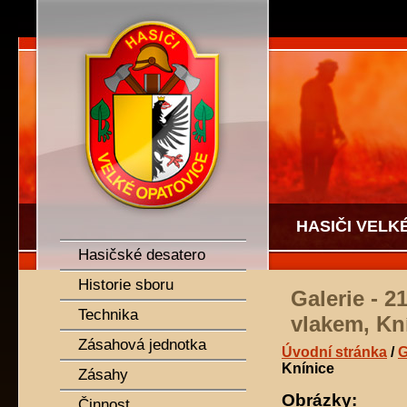
SDH Velké Opatovice
HASIČI VELK
Hasičské desatero
Historie sboru
Galerie - 
Technika
vlakem, Kn
Zásahová jednotka
Úvodní stránka
/
G
Knínice
Zásahy
Obrázky:
Činnost