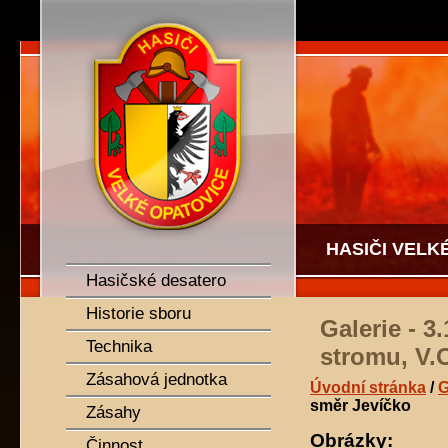
SDH Velké Opatovice
HASIČI VELK
Hasičské desatero
Historie sboru
Galerie - 
Technika
stromu, V.
Zásahová jednotka
Úvodní stránka
/
G
směr Jevíčko
Zásahy
Obrázky:
Činnost