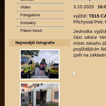
3.10.2020
16:0
Video
Fotogalerie
vyjíždí:
T815 C
Přichystal Petr,
Kontakty
Pálení klestí
Jednotka vyjíž
část silnice V
Nejnovější fotografie
místo zásahu ji
projíždějícím ř
zpět na základn