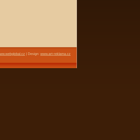
ww.webglobal.cz
| Design:
www.art-reklama.cz