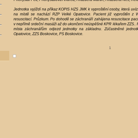
Jednotka vyjíždí na příkaz KOPIS HZS JMK k vyproštění osoby, která uví
na místě se nachází RZP Velké Opatovice. Pacient již vyproštěn z 
resuscitací. Průzkum. Po dohodě se záchranáři zahájena resuscitace paci
v nepřímě srdeční masáži až do ukončení neúspěšné KPR lékařem ZZS.. P
místa záchranářům odjezd jednotky na základnu. Zúčastněné jedno
Opatovice, ZZS Boskovice, PS Boskovice.
1