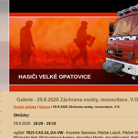
HASIČI VELKÉ OPATOVICE
Galerie - 29.8.2020 Záchrana osoby, resuscitace, V.O
Úvodní stránka
/
Galerie
/ 29.8.2020 Záchrana osoby, resuscitace, V.O.
Obrázky:
29.8.2020
18:28 - 19:10
vyjíždí:
T815 CAS 24, DA-VW
- Kozelek Stanislav, Ptáček Luboš, Ptáček O
Přichystal Petr, Přichystalová Andrea, Hrazděra Martin, Hrazděra Aleš, Reib