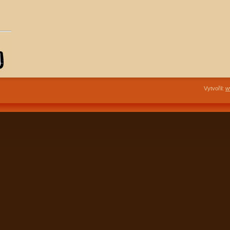
Vytvořil:
w