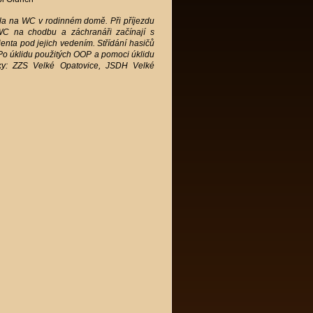
zla na WC v rodinném domě. Při příjezdu
WC na chodbu a záchranáři začínají s
enta pod jejich vedením. Střídání hasičů
o úklidu použitých OOP a pomoci úklidu
tky: ZZS Velké Opatovice, JSDH Velké