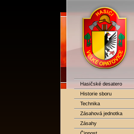
SDH Velké Opatovice
Hasičské desatero
Historie sboru
Technika
Zásahová jednotka
Zásahy
Činnost