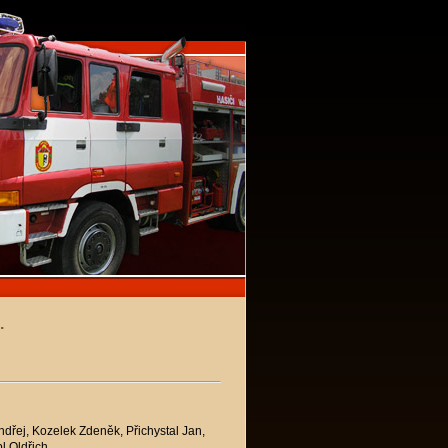
.
ndřej, Kozelek Zdeněk, Přichystal Jan,
l Oldřich