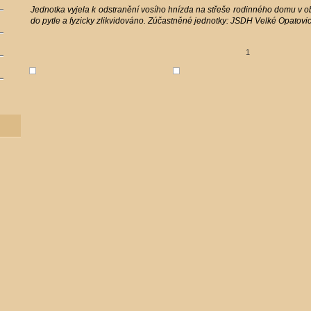
Jednotka vyjela k odstranění vosího hnízda na střeše rodinného domu v o
do pytle a fyzicky zlikvidováno. Zúčastněné jednotky: JSDH Velké Opatovic
1