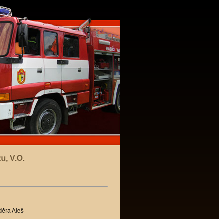
u, V.O.
děra Aleš