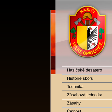
SDH Velké Opatovice
Hasičské desatero
Historie sboru
Technika
Zásahová jednotka
Zásahy
Činnost