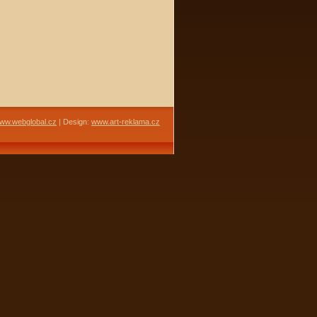
ww.webglobal.cz
| Design:
www.art-reklama.cz