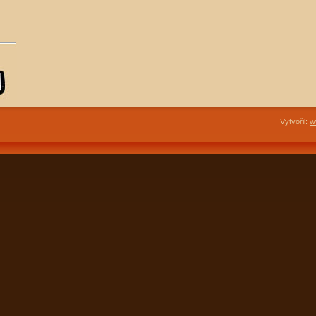
Vytvořil:
w