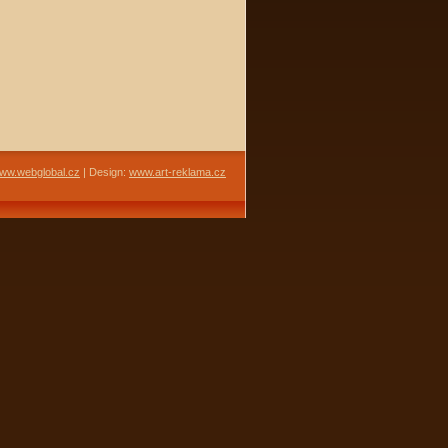
ww.webglobal.cz
| Design:
www.art-reklama.cz