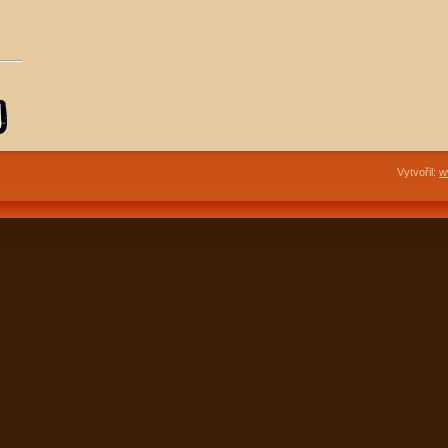
Vytvořil:
w