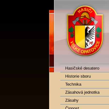
SDH Velké Opatovice
Hasičské desatero
Historie sboru
Technika
Zásahová jednotka
Zásahy
Činnost