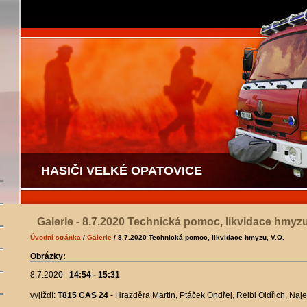
HASIČI VELKÉ OPATOVICE
Galerie - 8.7.2020 Technická pomoc, likvidace hmyzu
Úvodní stránka
/
Galerie
/ 8.7.2020 Technická pomoc, likvidace hmyzu, V.O.
Obrázky:
8.7.2020
14:54 - 15:31
vyjíždí:
T815 CAS 24
- Hrazděra Martin, Ptáček Ondřej, Reibl Oldřich, Naje