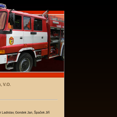
, V.O.
r Ladislav, Gondek Jan, Špaček Jiří