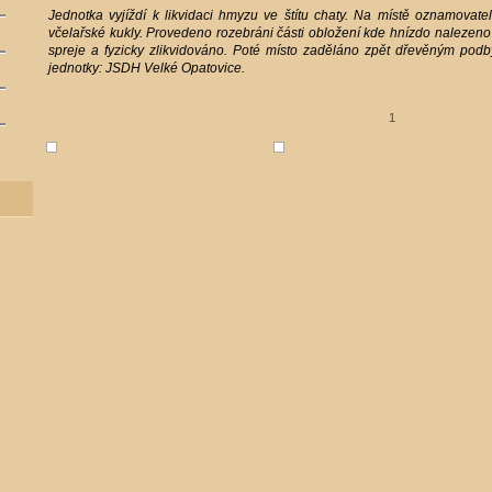
Jednotka vyjíždí k likvidaci hmyzu ve štítu chaty. Na místě oznamovatel
včelařské kukly. Provedeno rozebráni části obložení kde hnízdo nalezeno
spreje a fyzicky zlikvidováno. Poté místo zaděláno zpět dřevěným pod
jednotky: JSDH Velké Opatovice.
1