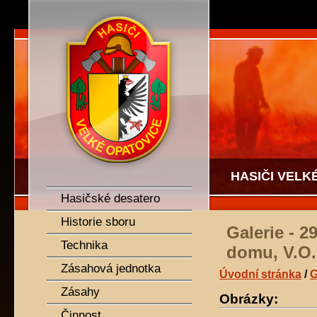
SDH Velké Opatovice
HASIČI VELK
Hasičské desatero
Historie sboru
Galerie - 
Technika
domu, V.O.
Zásahová jednotka
Úvodní stránka
/
G
Zásahy
Obrázky:
Činnost