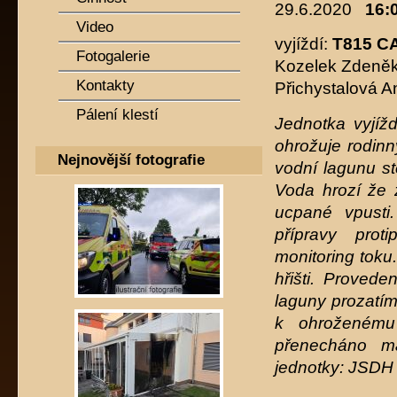
29.6.2020
16:0
Video
vyjíždí:
T815 C
Fotogalerie
Kozelek Zdeněk,
Kontakty
Přichystalová A
Pálení klestí
Jednotka vyjíž
ohrožuje rodinn
Nejnovější fotografie
vodní lagunu st
Voda hrozí že 
ucpané vpusti
přípravy prot
monitoring toku
hřišti. Proved
laguny prozatím
k ohroženému
přenecháno ma
jednotky: JSDH 