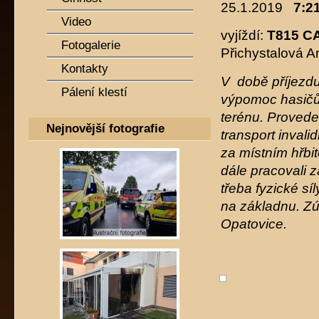
25.1.2019
7:21
Video
vyjíždí:
T815 C
Fotogalerie
Přichystalová A
Kontakty
V době příjezdu
Pálení klestí
výpomoc hasičů 
terénu. Provede
Nejnovější fotografie
transport invali
za místním hřbi
dále pracovali 
třeba fyzické sí
na základnu. Z
Opatovice.