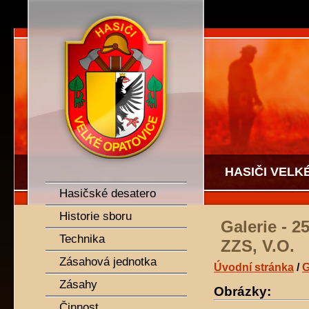
SDH Velké Opatovice
HASIČI VELK
Hasičské desatero
Historie sboru
Galerie - 
Technika
ZZS, V.O.
Zásahová jednotka
Úvodní stránka
/
G
Zásahy
Obrázky:
Činnost