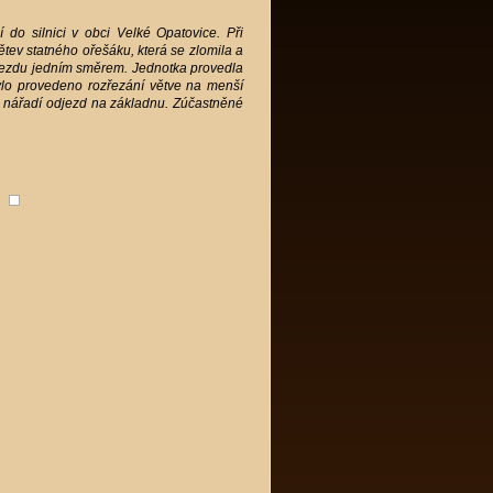
 do silnici v obci Velké Opatovice. Při
tev statného ořešáku, která se zlomila a
ůjezdu jedním směrem. Jednotka provedla
ylo provedeno rozřezání větve na menší
idu nářadí odjezd na základnu. Zúčastněné