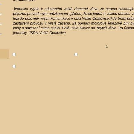
Jednotka vyjela k odstranění velké zlomené větve ze stromu zasahující
příjezdu provedeným průzkumem zjištěno, že se jedná o velkou uhnilou vě
leží do poloviny místní komunikace v obci Velké Opatovice, kde brání pr
zastavení provozu v místě zásahu. Za pomoci motorové řetězové pily b
kusy a odklizení mimo silnici. Poté úklid silnice od zbytků větve. Po úkl
jednotky: JSDH Velké Opatovice.
1