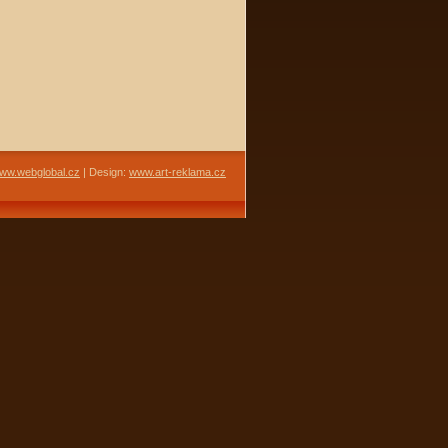
ww.webglobal.cz
| Design:
www.art-reklama.cz