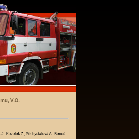
omu, V.O.
J., Kozelek Z., Přichystalová A., Beneš