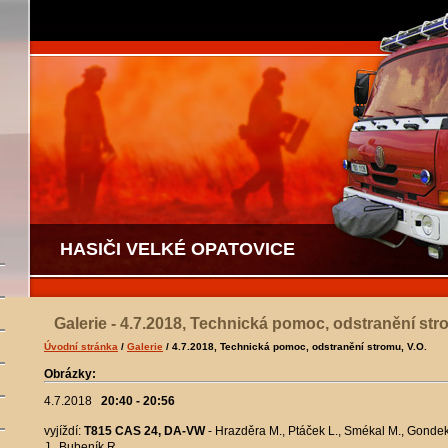
HASIČI VELKÉ OPATOVICE
Galerie - 4.7.2018, Technická pomoc, odstranění str
Úvodní stránka
/
Galerie
/ 4.7.2018, Technická pomoc, odstranění stromu, V.O.
Obrázky:
4.7.2018
20:40 - 20:56
vyjíždí:
T815 CAS 24, DA-VW
- Hrazděra M., Ptáček L., Smékal M., Gondek 
J., Bubeník R.