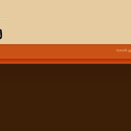
Vytvořil:
w