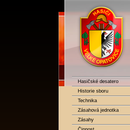
SDH Velké Opatovice
Hasičské desatero
Historie sboru
Technika
Zásahová jednotka
Zásahy
Činnost