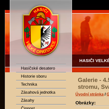
SDH Velké Opatovice
HASIČI VELK
Hasičské desatero
Historie sboru
Galerie - 
Technika
stromu, Sv
Zásahová jednotka
Úvodní stránka
/
G
Zásahy
Obrázky:
Činnost