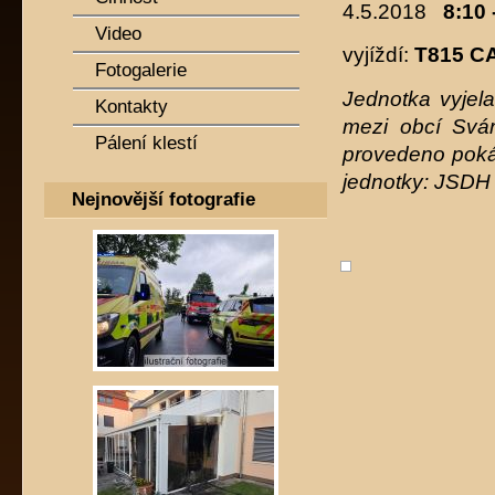
4.5.2018
8:10 
Video
vyjíždí:
T815 C
Fotogalerie
Jednotka vyjel
Kontakty
mezi obcí Svá
Pálení klestí
provedeno poká
jednotky: JSDH 
Nejnovější fotografie