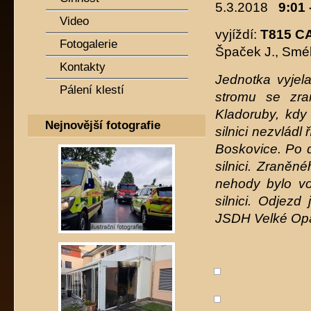
5.3.2018
9:01 
Video
vyjíždí:
T815 C
Fotogalerie
Špaček J., Smé
Kontakty
Jednotka vyjel
Pálení klestí
stromu se zra
Kladoruby, kdy
Nejnovější fotografie
silnici nezvládl
Boskovice. Po 
silnici. Zraně
nehody bylo vo
silnici. Odjez
JSDH Velké Opat