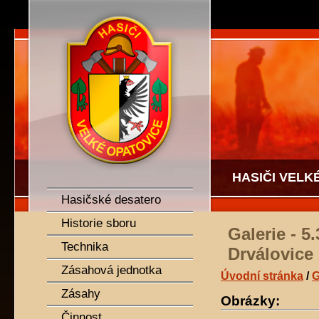
SDH Velké Opatovice
HASIČI VELK
Hasičské desatero
Historie sboru
Galerie - 
Technika
Drválovice
Zásahová jednotka
Úvodní stránka
/
G
Zásahy
Obrázky:
Činnost