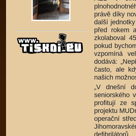
plnohodnotnéh
právě díky nov
další jednotk
před rokem a
zkolaboval 4
pokud bychom 
vzpomíná ve
dodává: „Nep
často, ale k
našich možnos
„V dnešní do
seniorského v
profitují ze 
projektu MUDr
operační stře
Jihomoravs
defibrilátorů.