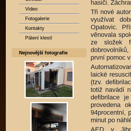
hasiči. Záchr
Video
Tři nové auto
Fotogalerie
využívat dob
Opatovic. Př
Kontakty
věnovala spol
Pálení klestí
ze složek f
dobrovolníků,
Nejnovější fotografie
první pomoc v
Automatizovan
laické resusci
(tzv. defibri
totiž navádí 
defibrilace j
provedena ok
94procentní, 
minut po náhl
AED v Jihom