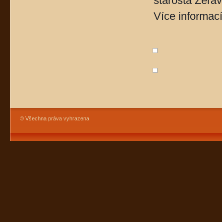
starosta Žerav
Více informac
© Všechna práva vyhrazena