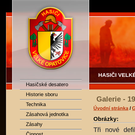
SDH Velké Opatovice
HASIČI VELK
Hasičské desatero
Historie sboru
Galerie - 
Technika
Úvodní stránka
/
G
Zásahová jednotka
Obrázky:
Zásahy
Tři nové defi
Činnost