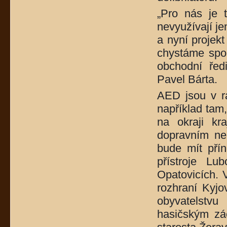
„Pro nás je t
nevyužívají je
a nyní projekt
chystáme spol
obchodní ředi
Pavel Bárta.
AED jsou v rá
například tam
na okraji kr
dopravním neh
bude mít přín
přístroje Lu
Opatovicích. V
rozhraní Kyj
obyvatelstvu
hasičským zá