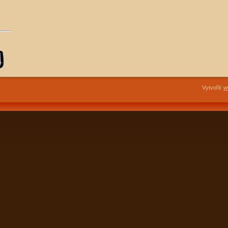
Vytvořil:
w