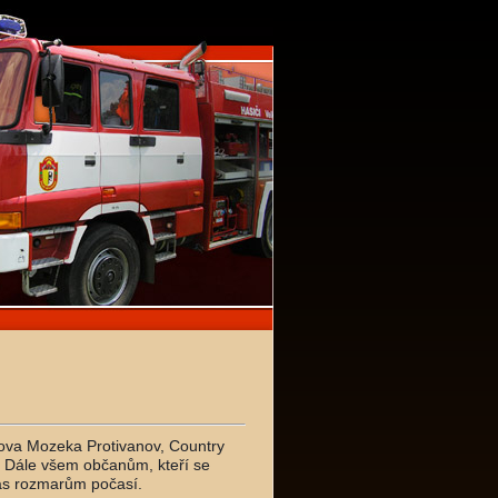
kova Mozeka Protivanov, Country
. Dále všem občanům, kteří se
pas rozmarům počasí.