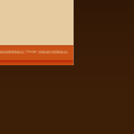
ww.webglobal.cz
| Design:
www.art-reklama.cz