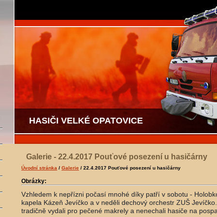
HASIČI VELKÉ OPATOVICE
Galerie - 22.4.2017 Pouťové posezení u hasičárny
Úvodní stránka
/
Galerie
/ 22.4.2017 Pouťové posezení u hasičárny
Obrázky:
Vzhledem k nepřízni počasí mnohé díky patří v sobotu - Holob
kapela Kázeň Jevíčko a v neděli dechový orchestr ZUŠ Jevíčko
tradičně vydali pro pečené makrely a nenechali hasiče na pos