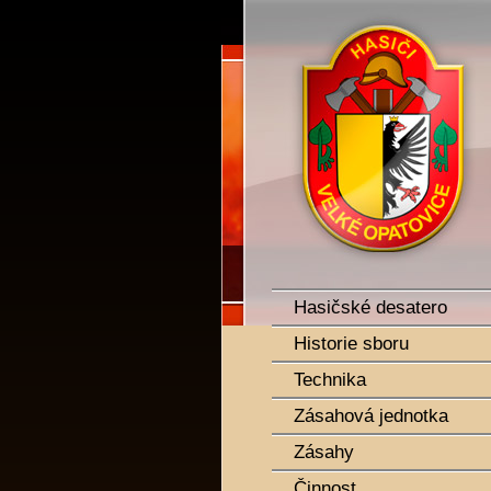
SDH Velké Opatovice
Hasičské desatero
Historie sboru
Technika
Zásahová jednotka
Zásahy
Činnost