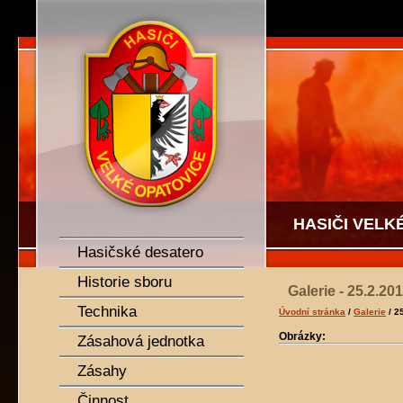
SDH Velké Opatovice
HASIČI VELK
Hasičské desatero
Historie sboru
Galerie - 25.2.20
Technika
Úvodní stránka
/
Galerie
/ 2
Obrázky:
Zásahová jednotka
Zásahy
Činnost