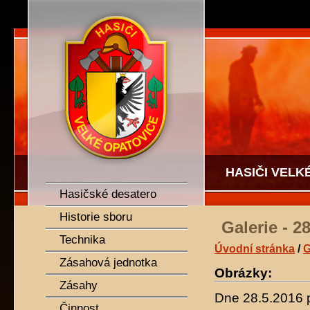
SDH Velké Opatovice
HASIČI VELK
Hasičské desatero
Historie sboru
Galerie - 2
Technika
Úvodní stránka
/
G
Zásahová jednotka
Obrázky:
Zásahy
Dne 28.5.2016 p
Činnost