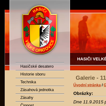
SDH Velké Opatovice
HASIČI VELK
Hasičské desatero
Historie sboru
Galerie - 
Technika
Úvodní stránka
/
G
Zásahová jednotka
Obrázky:
Zásahy
Dne 11.9.2015 p
Činnost