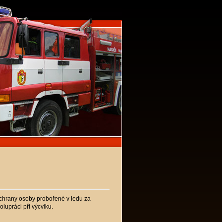
áchrany osoby probořené v ledu za
olupráci při výcviku.