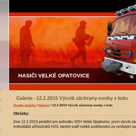
HASIČI VELKÉ OPATOVICE
Galerie - 12.2.2015 Výcvik záchrany osoby z ledu
Úvodní stránka
/
Galerie
/ 12.2.2015 Výcvik záchrany osoby z ledu
Obrázky:
Dne 12.2.2015 proběhl pro jednotku SDH Velké Opatovice, první výcvik z
instruktáže příslušníků HZS, kterým patří veliké poděkování za vynikající sp