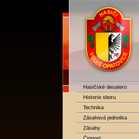
SDH Velké Opatovice
Hasičské desatero
Historie sboru
Technika
Zásahová jednotka
Zásahy
Činnost