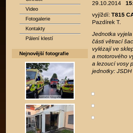
29.10.2014
15
Video
vyjíždí:
T815 C
Fotogalerie
Pazdírek T.
Kontakty
Jednotka vyjela 
Pálení klestí
části větrací ša
vylézají ve skl
Nejnovější fotografie
a motorového vy
a lezoucí vosy 
jednotky: JSDH 