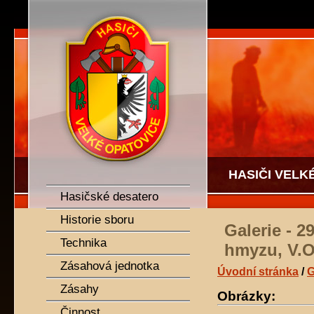
SDH Velké Opatovice
HASIČI VELK
Hasičské desatero
Historie sboru
Galerie - 2
Technika
hmyzu, V.O
Zásahová jednotka
Úvodní stránka
/
G
Zásahy
Obrázky:
Činnost