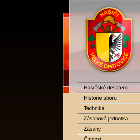
SDH Velké Opatovice
Hasičské desatero
Historie sboru
Technika
Zásahová jednotka
Zásahy
Činnost