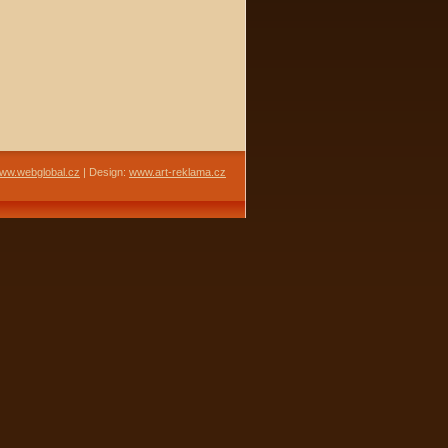
ww.webglobal.cz
| Design:
www.art-reklama.cz