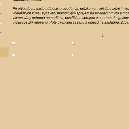
Při příjezdu na místo události, provedeným průzkumem zjištěno sršní hnízdo
včelařských kukel, vybavení biologickým sprejem na likvidaci hmyzu a mo
vlivem váhy utrhnutá na podlaze, postříkána sprejem a sebrána do igelito
vysavače zlikvidováno. Poté ukončení zásahu a odjezd na základnu. Zúča
1