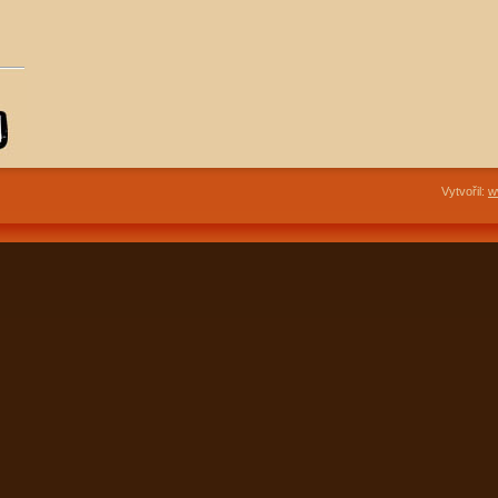
Vytvořil:
w