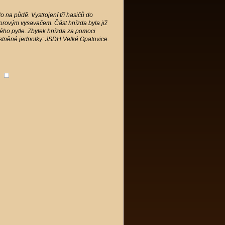
 na půdě. Vystrojení tří hasičů do
torovým vysavačem. Část hnízda byla již
vého pytle. Zbytek hnízda za pomoci
stněné jednotky: JSDH Velké Opatovice.