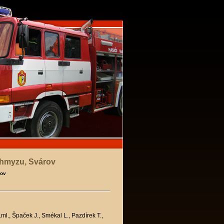
. hmyzu, Svárov
rov
L.ml., Špaček J., Smékal L., Pazdírek T.,