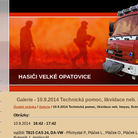
HASIČI VELKÉ OPATOVICE
Galerie - 10.9.2014 Technická pomoc, likvidace neb
Úvodní stránka
/
Galerie
/ 10.9.2014 Technická pomoc, likvidace neb. hmyzu, Svá
Obrázky:
10.9.2014
16:42 - 17:42
vyjíždí:
T815 CAS 24, DA-VW
- Přichystal P., Ptáček L., Ptáček O., Ptáček 
Bubeník J., Halász M.