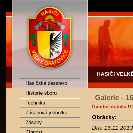
SDH Velké Opatovice
HASIČI VELK
Hasičské desatero
Historie sboru
Galerie - 1
Technika
Úvodní stránka
/
G
Zásahová jednotka
Obrázky:
Zásahy
Dne 16.11.2013 
Činnost