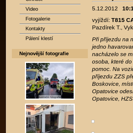
5.12.2012
10:
Video
Fotogalerie
vyjíždí:
T815 C
Pazdírek T., Vy
Kontakty
Pálení klestí
Při příjezdu na
jedno havarovan
Nejnovější fotografie
nacházelo se m
osoba, které do
pomoc. Na vozi
příjezdu ZZS př
Boskovice, míst
Opatovice odesl
Opatovice, HZS