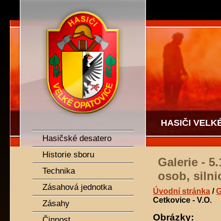
SDH Velké Opatovice
HASIČI VELK
Hasičské desatero
Historie sboru
Galerie - 
Technika
osob, silni
Zásahová jednotka
Úvodní stránka
/
G
Cetkovice - V.O.
Zásahy
Obrázky:
Činnost