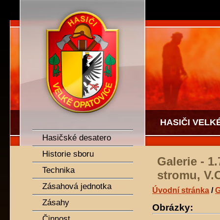
SDH Velké Opatovice
HASIČI VELK
Hasičské desatero
Historie sboru
Galerie - 
Technika
stromu, V.
Zásahová jednotka
Úvodní stránka
/
G
Zásahy
Obrázky:
Činnost