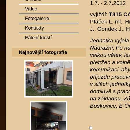
1.7. - 2.7.2012
Video
vyjíždí:
T815 CA
Fotogalerie
Ptáček L. ml., 
Kontakty
J., Gondek J., 
Pálení klestí
Jednotka vyjela 
Nádražní. Po na
Nejnovější fotografie
velkou větev, le
přetržen a volně
komunikaci, aby
příjezdu pracovn
v silách jednotk
domluvě s praco
na základnu.
Zú
Boskovice, E-O