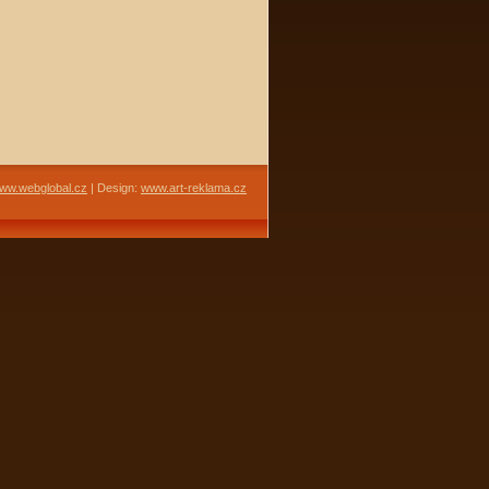
ww.webglobal.cz
| Design:
www.art-reklama.cz