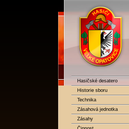
SDH Velké Opatovice
Hasičské desatero
Historie sboru
Technika
Zásahová jednotka
Zásahy
Činnost