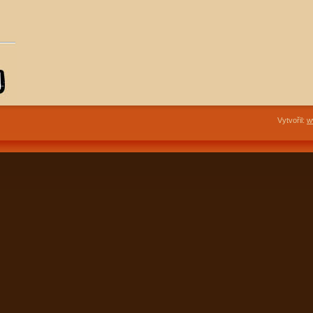
Vytvořil:
w