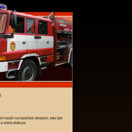
i
 hasiči na hasičské zbrojnici, kde byli
 a volná diskuze.