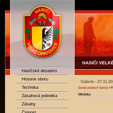
SDH Velké Opatovice
HASIČI VELK
Hasičské desatero
Historie sboru
Galerie - 27.11.
Technika
Úvodní stránka
/
Galerie
/ 2
Obrázky:
Zásahová jednotka
Zásahy
Činnost