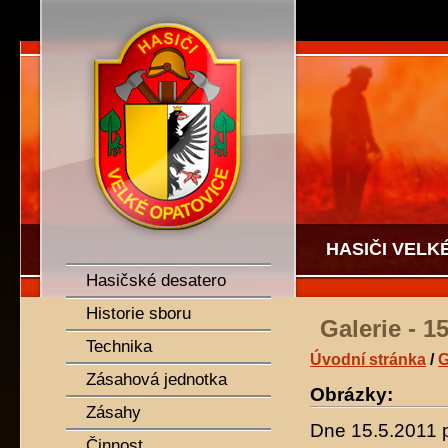
SDH Velké Opatovice
HASIČI VELK
Hasičské desatero
Historie sboru
Galerie - 1
Technika
Úvodní stránka
/
G
Zásahová jednotka
Obrázky:
Zásahy
Dne 15.5.2011 p
Činnost