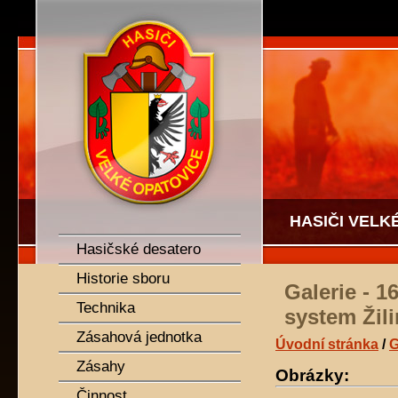
SDH Velké Opatovice
HASIČI VELK
Hasičské desatero
Historie sboru
Galerie - 1
Technika
system Žil
Zásahová jednotka
Úvodní stránka
/
G
Zásahy
Obrázky:
Činnost