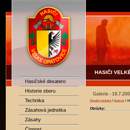
SDH Velké Opatovice
HASIČI VELK
Hasičské desatero
Historie sboru
Galerie - 19.7.20
Technika
Úvodní stránka
/
Galerie
/ 1
Obrázky:
Zásahová jednotka
Zásahy
Činnost